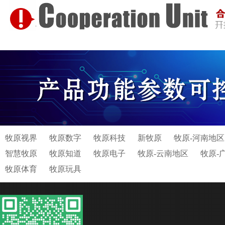
牧原视界
牧原数字
牧原科技
新牧原
牧原-河南地区
智慧牧原
牧原知道
牧原电子
牧原-云南地区
牧原-
牧原体育
牧原玩具