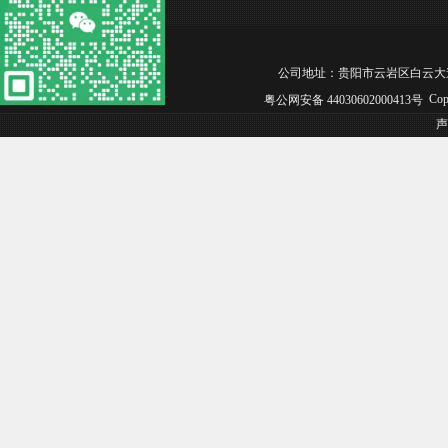
公司地址：贵阳市云岩区白云大道广信四季家园
Cop
粤公网安备 44030602000413号
声