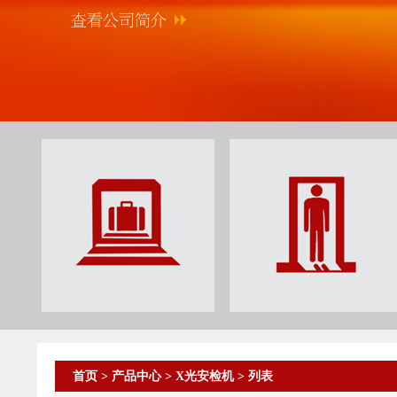
首页
>
产品中心
>
X光安检机
> 列表