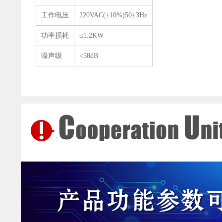
工作电压
220VAC(±10%)50±3Hz
功率损耗
≤1.2KW
噪声级
<58dB