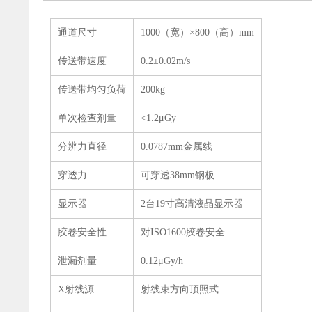
通道尺寸
1000（宽）×800（高）mm
传送带速度
0.2±0.02m/s
传送带均匀负荷
200kg
单次检查剂量
<1.2μGy
分辨力直径
0.0787mm金属线
穿透力
可穿透38mm钢板
显示器
2台19寸高清液晶显示器
胶卷安全性
对ISO1600胶卷安全
泄漏剂量
0.12μGy/h
X射线源
射线束方向顶照式